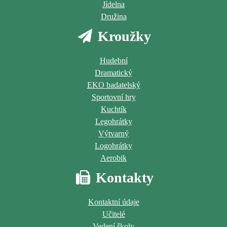
Jídelna
Družina
Kroužky
Hudební
Dramatický
EKO badatelský
Sportovní hry
Kuchtík
Legohrátky
Výtvarný
Logohrátky
Aerobik
Kontakty
Kontaktní údaje
Učitelé
Vedení školy