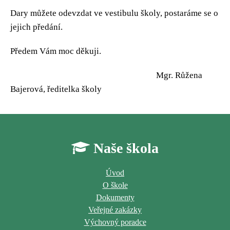
Dary můžete odevzdat ve vestibulu školy, postaráme se o
jejich předání.
Předem Vám moc děkuji.
Mgr. Růžena
Bajerová, ředitelka školy
Naše škola
Úvod
O škole
Dokumenty
Veřejné zakázky
Výchovný poradce