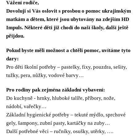
Vážení rodiče,
Dovoluji si Vás oslovit s prosbou o pomoc ukrajinským
matkám a dětem, které jsou ubytovány na zdejším HD
Impuls. Některé děti již chodí do naší školy, další ještě
přijdou.
Pokud byste měli možnost a chtěli pomoc, uvítáme tyto
dary:
Pro děti školní potřeby – pastelky, fixy, pouzdra, sešity,
tužky, pera, nůžky, vodové barvy…
Pro rodiny pak zejména základní vybavení:
Do kuchyně - hrnky, hluboké talíře, příbory, nože,
nádobí, vařečky…
Základní hygienické potřeby – tekuté mýdlo, sprchové
gely, šampony, zubní pasty, kartáčky na zuby…
Další potřebné věci – ručníky, osušky, utěrky, ….