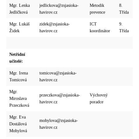
Mgr. Lenka
jedlickova@zsjasioka-
Metodik
8.
Jedličková
havirov.cz
prevence
Třída
Mgr. Lukáš
zidek@zsjasioka-
ICT
9.
Židek
havirov.cz
koordinátor
Třída
Netřídní
učitelé:
Mgr. Irena
tomicova@zsjasioka-
Tomicová
havirov.cz
Mgr.
przeczkova@zsjasioka-
Výchovný
Miroslava
havirov.cz
poradce
Przeczková
Mgr. Eva
mohylova@zsjasioka-
Dostálová
havirov.cz
Mohylová