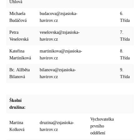
Uhlová
Michaela
budacova@zsjasioka-
6.
Budáčová
havirov.cz
Třída
Petra
veselovska@zsjasioka-
7.
Veselovská
havirov.cz
Třída
Kateřina
martinikova@zsjasioka-
8.
Martiníková
havirov.cz
Třída
Bc. Alžběta
bilanova@zsjasioka-
9.
Bilanová
havirov.cz
Třída
Školní
družina:
Vychovatelka
Martina
druzina@zsjasioka-
prvního
Kolková
havirov.cz
oddělení