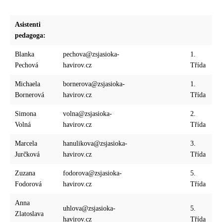
Asistenti
pedagoga:
Blanka
pechova@zsjasioka-
1.
Pechová
havirov.cz
Třída
Michaela
bornerova@zsjasioka-
1.
Bornerová
havirov.cz
Třída
Simona
volna@zsjasioka-
2.
Volná
havirov.cz
Třída
Marcela
hanulikova@zsjasioka-
3.
Jurčková
havirov.cz
Třída
Zuzana
fodorova@zsjasioka-
5.
Fodorová
havirov.cz
Třída
Anna
uhlova@zsjasioka-
5.
Zlatoslava
havirov.cz
Třída