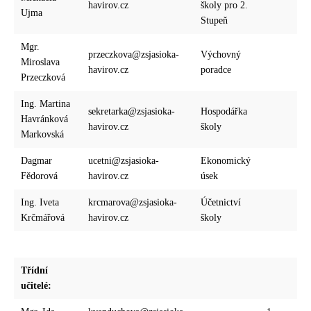
havirov.cz
školy pro 2.
Ujma
Stupeň
Mgr.
przeczkova@zsjasioka-
Výchovný
Miroslava
havirov.cz
poradce
Przeczková
Ing. Martina
sekretarka@zsjasioka-
Hospodářka
Havránková
havirov.cz
školy
Markovská
Dagmar
ucetni@zsjasioka-
Ekonomický
Fědorová
havirov.cz
úsek
Ing. Iveta
krcmarova@zsjasioka-
Účetnictví
Krčmářová
havirov.cz
školy
Třídní
učitelé: