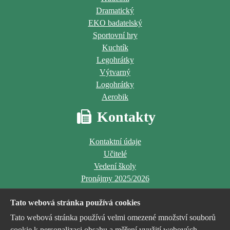
Dramatický
EKO badatelský
Sportovní hry
Kuchtík
Legohrátky
Výtvarný
Logohrátky
Aerobik
Kontakty
Kontaktní údaje
Učitelé
Vedení školy
Pronájmy 2025/2026
Tato webová stránka používá cookies
Tato webová stránka používá velmi omezené množství souborů
cookie k personalizaci obsahu a měření využití webových