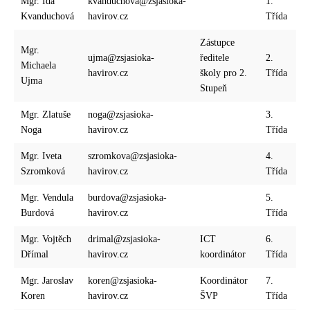
Mgr. Ida
kvanduchova@zsjasioka-
1.
Kvanduchová
havirov.cz
Třída
Zástupce
Mgr.
ujma@zsjasioka-
ředitele
2.
Michaela
havirov.cz
školy pro 2.
Třída
Ujma
Stupeň
Mgr. Zlatuše
noga@zsjasioka-
3.
Noga
havirov.cz
Třída
Mgr. Iveta
szromkova@zsjasioka-
4.
Szromková
havirov.cz
Třída
Mgr. Vendula
burdova@zsjasioka-
5.
Burdová
havirov.cz
Třída
Mgr. Vojtěch
drimal@zsjasioka-
ICT
6.
Dřímal
havirov.cz
koordinátor
Třída
Mgr. Jaroslav
koren@zsjasioka-
Koordinátor
7.
Koren
havirov.cz
ŠVP
Třída