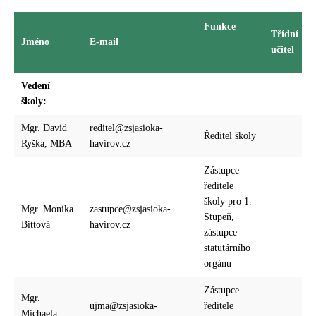
Funkce
Třídní
Jméno
E-mail
učitel
Vedení
školy:
Mgr. David
reditel@zsjasioka-
Ředitel školy
Ryška, MBA
havirov.cz
Zástupce
ředitele
školy pro 1.
Mgr. Monika
zastupce@zsjasioka-
Stupeň,
Bittová
havirov.cz
zástupce
statutárního
orgánu
Zástupce
Mgr.
ujma@zsjasioka-
ředitele
Michaela