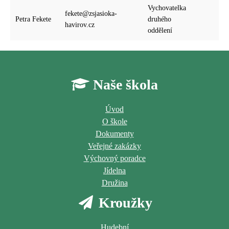
Vychovatelka
fekete@zsjasioka-
Petra Fekete
druhého
havirov.cz
oddělení
Naše škola
Úvod
O škole
Dokumenty
Veřejné zakázky
Výchovný poradce
Jídelna
Družina
Kroužky
Hudební