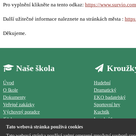
Pro vyplnění klikněte na tento odkaz:
https://www.survio.com
Další užitečné informace naleznete na stránkách města :
https
Děkujeme.
Naše škola
Kroužk
Úvod
Hudební
O škole
Dramatický
Dokumenty
EKO badatelský
Veřejné zakázky
Sportovní hry
Výchovný poradce
Kuchtík
Jídelna
Legohrátky
Družina
Výtvarný
Tato webová stránka používá cookies
Logohrátky
Tato webová stránka používá velmi omezené množství souborů cooki