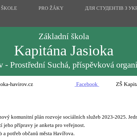
 ŠKOLE
PRO ŽÁKY
ДЛЯ СТУДЕНТІВ З УК
Základní škola
Kapitána Jasioka
 - Prostřední Suchá, příspěvková organ
oka-havirov.cz
Facebook
ZŠ Kapitána 
nový komunitní plán rozvoje sociálních služeb 2023-2025. Jedn
 jeho přípravy je anketa pro veřejnost.
eb a potřeb občanů města Havířova.