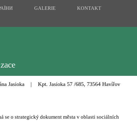
РАЇНИ
GALERIE
KONTAKT
izace
Jasioka | Kpt. Jasioka 57 /685, 73564 Havířov
á se o strategický dokument města v oblasti sociálních