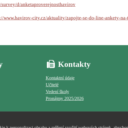
/survey/d/anketaproverejnosthavirov
://www.havirov-city.cz/aktuality/zapojte-se-do-line-ankety-na
y
Kontakty
Kontaktní údaje
Učitelé
Vedení školy
Pronájmy 2025/2026
e k personalizaci obsahu a měření využití webových stránek, abychom 