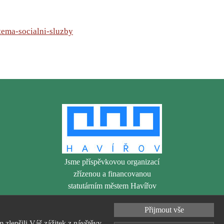
-tema-socialni-sluzby
Jsme příspěvkovou organizací
zřízenou a financovanou
statutárním městem Havířov
Přijmout vše
zlepšili Váš zážitek z návštěvy