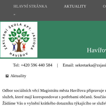
HLAVNÍ STRÁNKA
AKTUALITY
O
»
Havířov
Tel: +420 596 440 584 | Email: sekretarka@zsjasi
Aktuality
Odbor sociálních věcí Magistrátu města Havířova připravuje 
služeb, které mají korespondovat s potřebami občanů. Součástí
Žádáme Vás o vylnění krátkého dotazníku týkajícího se služ