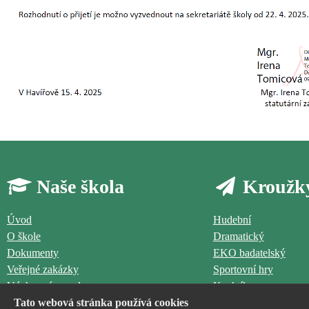
Naše škola
Kroužk
Úvod
Hudební
O škole
Dramatický
Dokumenty
EKO badatelský
Veřejné zakázky
Sportovní hry
Výchovný poradce
Kuchtík
Jídelna
Tato webová stránka používá cookies
Legohrátky