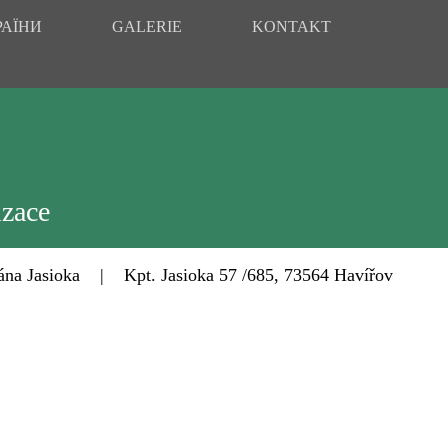
РАЇНИ
GALERIE
KONTAKT
izace
Jasioka | Kpt. Jasioka 57 /685, 73564 Havířov