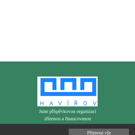
Jsme příspěvkovou organizací
zřízenou a financovanou
statutárním městem Havířov
Přijmout vše