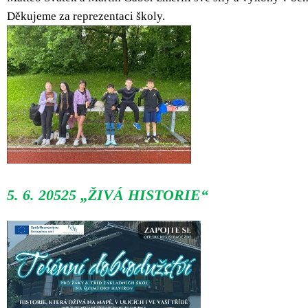
Děkujeme za reprezentaci školy.
5. 6. 20525 „ŽIVÁ HISTORIE“