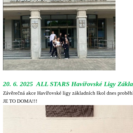
20. 6. 2025 ALL STARS Havířovské Ligy Zákla
Závěrečná akce Havířovské ligy základních škol dnes proběhla
JE TO DOMA!!!