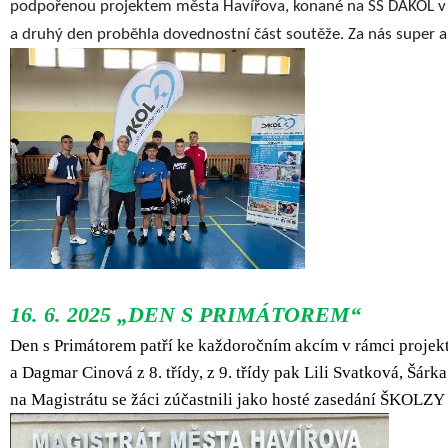
podpořenou projektem města Havířova, konané na SŠ DAKOL v Or
a druhý den proběhla dovednostní část soutěže. Za nás super 
16. 6. 2025 „DEN S PRIMÁTOREM“
Den s Primátorem patří ke každoročním akcím v rámci projekt
a Dagmar Cinová z 8. třídy, z 9. třídy pak Lili Svatková, Š
na Magistrátu se žáci zúčastnili jako hosté zasedání ŠKOLZY