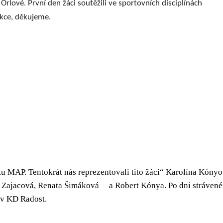
lové. První den žáci soutěžili ve sportovních disciplínách
akce, děkujeme.
u MAP. Tentokrát nás reprezentovali tito žáci“ Karolína Kóny
árka Zajacová, Renata Šimáková a Robert Kónya. Po dni stráve
 v KD Radost.