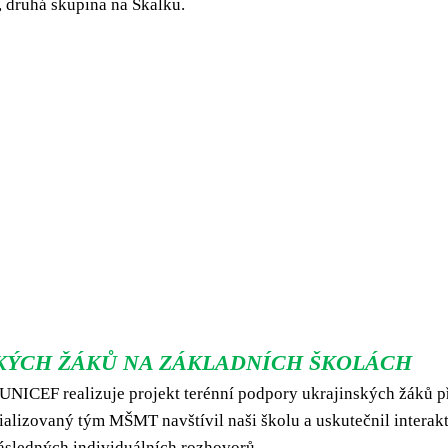
u, druhá skupina na Skalku.
NSKÝCH ŽÁKŮ NA ZÁKLADNÍCH ŠKOLÁCH
s UNICEF realizuje projekt terénní podpory ukrajinských žáků p
cializovaný tým MŠMT navštívil naši školu a uskutečnil interak
 následných individuálních rozhovorů.