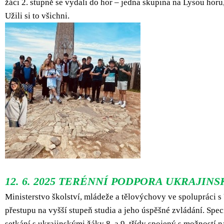
žáci 2. stupně se vydali do hor – jedna skupina na Lysou hor
Užili si to všichni.
12. 6. 2025 TERÉNNÍ PODPORA UKRAJI
Ministerstvo školství, mládeže a tělovýchovy ve spolupráci 
přestupu na vyšší stupeň studia a jeho úspěšné zvládání. Spe
setkání s ukrajinskými žáky 8. a 9. třídy spojený s možností