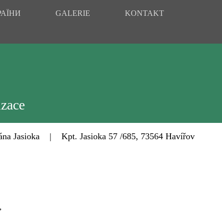
РАЇНИ
GALERIE
KONTAKT
izace
Jasioka | Kpt. Jasioka 57 /685, 73564 Havířov
,