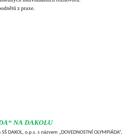
podnětů z praxe.
IÁDA“ NA DAKOLU
L a SŠ DAKOL, o.p.s. s názvem „DOVEDNOSTNÍ OLYMPIÁDA“,