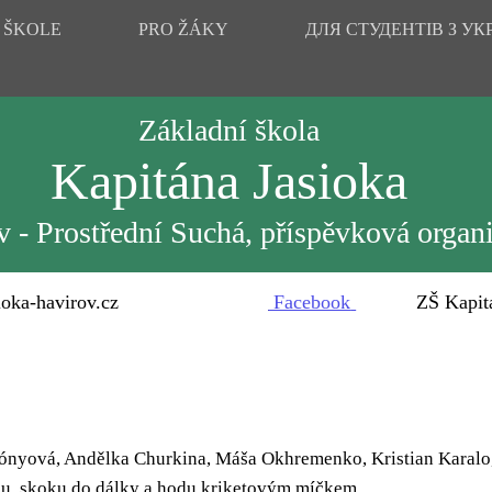
 ŠKOLE
PRO ŽÁKY
ДЛЯ СТУДЕНТІВ З УК
Základní škola
Kapitána Jasioka
 - Prostřední Suchá, příspěvková organ
oka-havirov.cz
Facebook
ZŠ Kapitána 
 Kónyová, Andělka Churkina, Máša Okhremenko, Kristian Karalo
ěhu, skoku do dálky a hodu kriketovým míčkem.