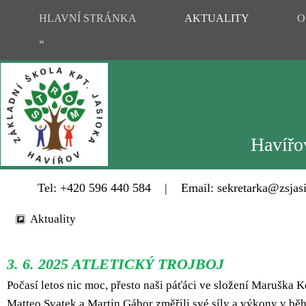
HLAVNÍ STRÁNKA
AKTUALITY
O
»
Havířov
Tel: +420 596 440 584 | Email: sekretarka@zsjasi
Aktuality
3. 6. 2025 ATLETICKÝ TROJBOJ
Počasí letos nic moc, přesto naši páťáci ve složení Maruška
Matteo Svatek a Martin Gábor změřili své síly a výkony v b