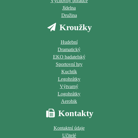
Výchovný poradce
Jídelna
Družina
Kroužky
Hudební
Dramatický
EKO badatelský
Sportovní hry
Kuchtík
Legohrátky
Výtvarný
Logohrátky
Aerobik
Kontakty
Kontaktní údaje
Učitelé