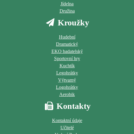
Jídelna
Družina
Kroužky
Hudební
Dramatický
EKO badatelský
Sportovní hry
Kuchtík
Legohrátky
Výtvarný
Logohrátky
Aerobik
Kontakty
Kontaktní údaje
Učitelé