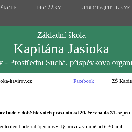
 ŠKOLE
PRO ŽÁKY
ДЛЯ СТУДЕНТІВ З УК
Základní škola
Kapitána Jasioka
 - Prostřední Suchá, příspěvková organ
oka-havirov.cz
Facebook
ZŠ Kapitána 
v bude v době hlavních prázdnin od 29. června do 31. srpna
ento den bude zahájen obvyklý provoz v době od 6.30 hod.