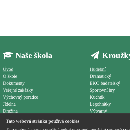
Naše škola
Kroužk
Úvod
Hudební
O škole
Dramatický
Dokumenty
EKO badatelský
Veřejné zakázky
Sportovní hry
Výchovný poradce
Kuchtík
Jídelna
Legohrátky
Družina
Výtvarný
Logohrátky
Tato webová stránka používá cookies
Aerobik
Tato webová stránka používá velmi omezené množství souborů cooki