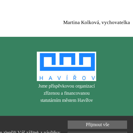
Martina Kolková, vychovatelka
Jsme příspěvkovou organizací
zřízenou a financovanou
statutárním městem Havířov
Přijmout vše
zlepšili Váš zážitek z návštěvy