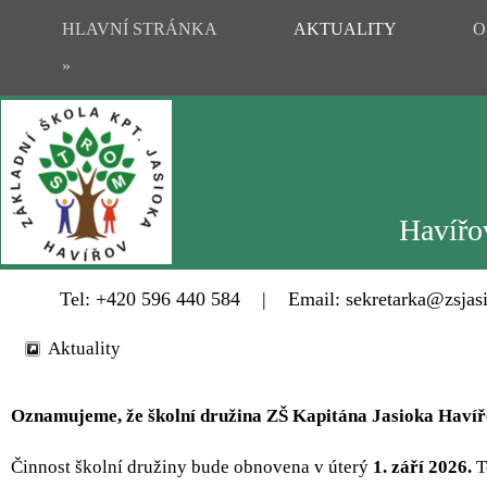
HLAVNÍ STRÁNKA
AKTUALITY
O
»
Havířov
Tel: +420 596 440 584 | Email: sekretarka@zsjasi
Aktuality
Oznamujeme, že školní družina ZŠ Kapitána Jasioka Havířo
Činnost školní družiny bude obnovena v úterý
1. září 2026.
T