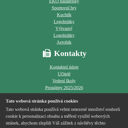
EKO badatelský
Sportovní hry
Kuchtík
Legohrátky
Výtvarný
Logohrátky
Aerobik
Kontakty
Kontaktní údaje
Učitelé
Vedení školy
Pronájmy 2025/2026
Tato webová stránka používá cookies
Tato webová stránka používá velmi omezené množství souborů
cookie k personalizaci obsahu a měření využití webových
stránek, abychom zlepšili Váš zážitek z návštěvy těchto
Jsme příspěvkovou organizací