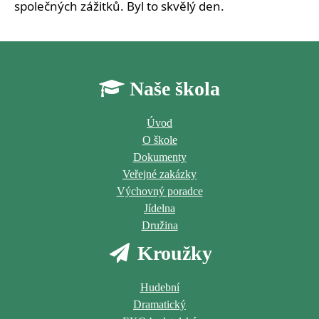
společných zážitků. Byl to skvělý den.
Naše škola
Úvod
O škole
Dokumenty
Veřejné zakázky
Výchovný poradce
Jídelna
Družina
Kroužky
Hudební
Dramatický