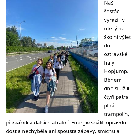
Naši
šesťáci
vyrazili v
úterý na
školní výlet
do
ostravské
haly
HopJump.
Během
dne si užili
čtyři patra
plná
trampolín,
překážek a dalších atrakcí. Energie spálili opravdu
dost a nechyběla ani spousta zábavy, smíchu a