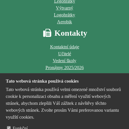
Legohrátky
Výtvarný
Logohrátky
Aerobik
Kontakty
Kontaktní údaje
Učitelé
Vedení školy
Pronájmy 2025/2026
Tato webová stránka používá cookies
Tato webová stránka používá velmi omezené množství souborů
cookie k personalizaci obsahu a měření využití webových
stránek, abychom zlepšili Váš zážitek z návštěvy těchto
Jsme příspěvkovou organizací
webových stránek. Zvolte prosím Vámi preferovanou variantu
zřízenou a financovanou
využítí cookies.
statutárním městem Havířov
Funkční