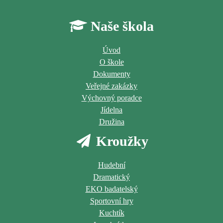
Naše škola
Úvod
O škole
Dokumenty
Veřejné zakázky
Výchovný poradce
Jídelna
Družina
Kroužky
Hudební
Dramatický
EKO badatelský
Sportovní hry
Kuchtík