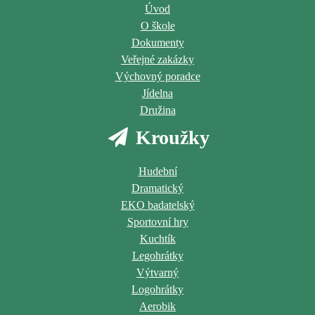
Úvod
O škole
Dokumenty
Veřejné zakázky
Výchovný poradce
Jídelna
Družina
Kroužky
Hudební
Dramatický
EKO badatelský
Sportovní hry
Kuchtík
Legohrátky
Výtvarný
Logohrátky
Aerobik