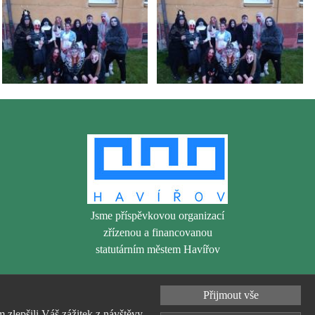
Jsme příspěvkovou organizací
zřízenou a financovanou
statutárním městem Havířov
Přijmout vše
zlepšili Váš zážitek z návštěvy