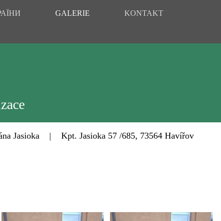
РАЇНИ
GALERIE
KONTAKT
izace
Jasioka | Kpt. Jasioka 57 /685, 73564 Havířov