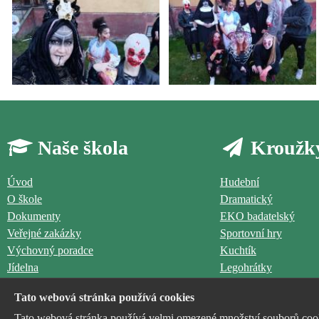
Naše škola
Kroužk
Úvod
Hudební
O škole
Dramatický
Dokumenty
EKO badatelský
Veřejné zakázky
Sportovní hry
Výchovný poradce
Kuchtík
Jídelna
Legohrátky
Družina
Výtvarný
Tato webová stránka používá cookies
Logohrátky
Tato webová stránka používá velmi omezené množství souborů cooki
Aerobik