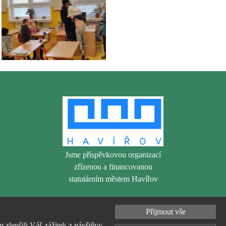
Jsme příspěvkovou organizací
zřízenou a financovanou
statutárním městem Havířov
Přijmout vše
zlepšili Váš zážitek z návštěvy