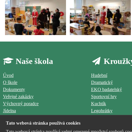
Naše škola
Kroužk
Úvod
Hudební
O škole
Dramatický
Dokumenty
EKO badatelský
Veřejné zakázky
Sportovní hry
Výchovný poradce
Kuchtík
Jídelna
Legohrátky
Družina
Výtvarný
Tato webová stránka používá cookies
Logohrátky
Tato webová stránka používá velmi omezené množství souborů cooki
Aerobik