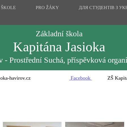
 ŠKOLE
PRO ŽÁKY
ДЛЯ СТУДЕНТІВ З УК
Základní škola
Kapitána Jasioka
 - Prostřední Suchá, příspěvková organ
oka-havirov.cz
Facebook
ZŠ Kapitána 