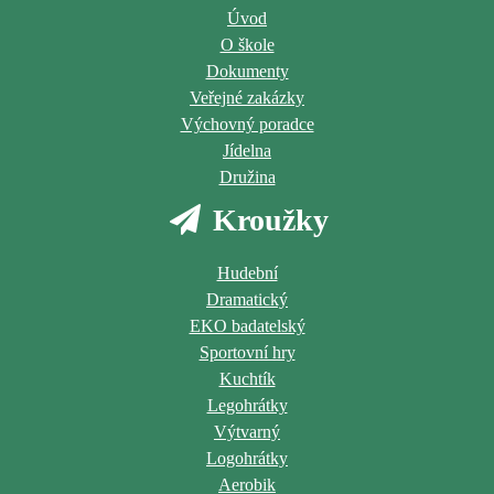
Úvod
O škole
Dokumenty
Veřejné zakázky
Výchovný poradce
Jídelna
Družina
Kroužky
Hudební
Dramatický
EKO badatelský
Sportovní hry
Kuchtík
Legohrátky
Výtvarný
Logohrátky
Aerobik