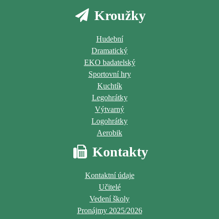
Kroužky
Hudební
Dramatický
EKO badatelský
Sportovní hry
Kuchtík
Legohrátky
Výtvarný
Logohrátky
Aerobik
Kontakty
Kontaktní údaje
Učitelé
Vedení školy
Pronájmy 2025/2026