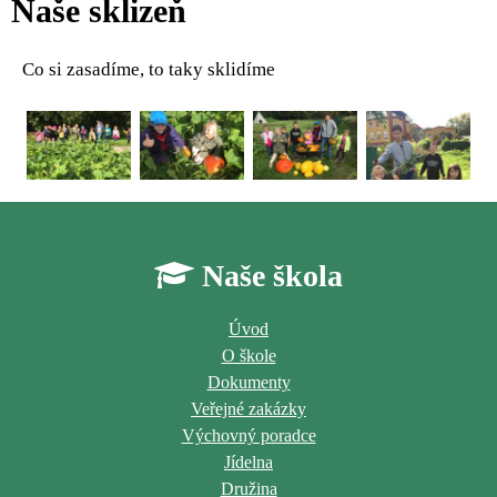
Naše sklizeň
Co si zasadíme, to taky sklidíme
Naše škola
Úvod
O škole
Dokumenty
Veřejné zakázky
Výchovný poradce
Jídelna
Družina