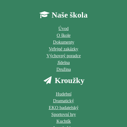
Naše škola
Úvod
O škole
Dokumenty
Veřejné zakázky
Výchovný poradce
Jídelna
Družina
Kroužky
Hudební
Dramatický
EKO badatelský
Sportovní hry
Kuchtík