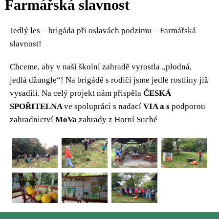
Farmářská slavnost
Jedlý les – brigáda při oslavách podzimu – Farmářská
slavnost!
Chceme, aby v naší školní zahradě vyrostla „plodná,
jedlá džungle“! Na brigádě s rodiči jsme jedlé rostliny již
vysadili. Na celý projekt nám přispěla
ČESKÁ
SPOŘITELNA
ve spolupráci s nadací
VIA a s
podporou
zahradnictví
MoVa
zahrady z Horní Suché