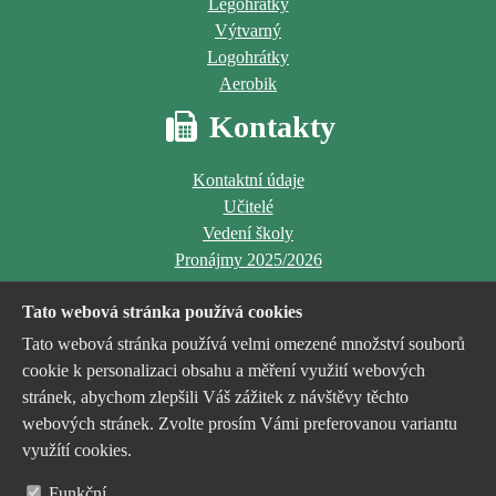
Legohrátky
Výtvarný
Logohrátky
Aerobik
Kontakty
Kontaktní údaje
Učitelé
Vedení školy
Pronájmy 2025/2026
Tato webová stránka používá cookies
Tato webová stránka používá velmi omezené množství souborů
cookie k personalizaci obsahu a měření využití webových
stránek, abychom zlepšili Váš zážitek z návštěvy těchto
Jsme příspěvkovou organizací
webových stránek. Zvolte prosím Vámi preferovanou variantu
zřízenou a financovanou
využítí cookies.
statutárním městem Havířov
Funkční