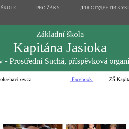
 ŠKOLE
PRO ŽÁKY
ДЛЯ СТУДЕНТІВ З УК
Základní škola
Kapitána Jasioka
 - Prostřední Suchá, příspěvková organ
oka-havirov.cz
Facebook
ZŠ Kapitána 