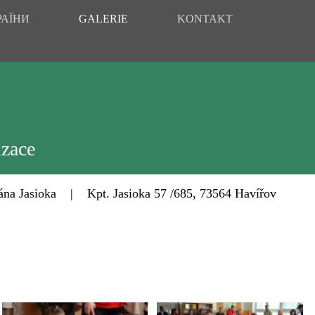
РАЇНИ
GALERIE
KONTAKT
izace
Jasioka | Kpt. Jasioka 57 /685, 73564 Havířov