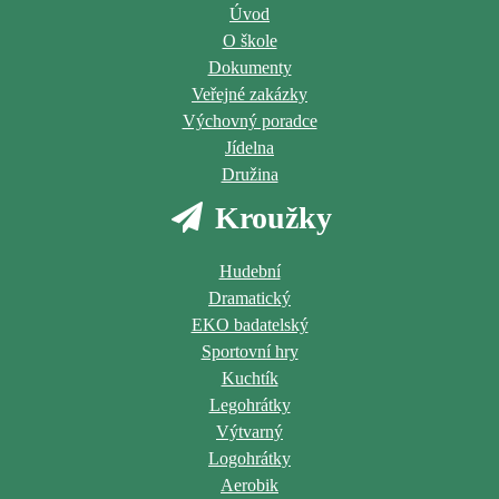
Úvod
O škole
Dokumenty
Veřejné zakázky
Výchovný poradce
Jídelna
Družina
Kroužky
Hudební
Dramatický
EKO badatelský
Sportovní hry
Kuchtík
Legohrátky
Výtvarný
Logohrátky
Aerobik