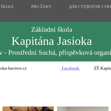
 ŠKOLE
PRO ŽÁKY
ДЛЯ СТУДЕНТІВ З УК
Základní škola
Kapitána Jasioka
 - Prostřední Suchá, příspěvková organ
oka-havirov.cz
Facebook
ZŠ Kapitána 