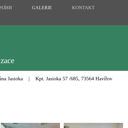
РАЇНИ
GALERIE
KONTAKT
izace
Jasioka | Kpt. Jasioka 57 /685, 73564 Havířov