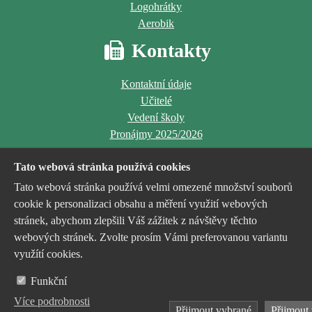
Logohrátky
Aerobik
Kontakty
Kontaktní údaje
Učitelé
Vedení školy
Pronájmy 2025/2026
Tato webová stránka používá cookies
Tato webová stránka používá velmi omezené množství souborů
cookie k personalizaci obsahu a měření využití webových
stránek, abychom zlepšili Váš zážitek z návštěvy těchto
Jsme příspěvkovou organizací
webových stránek. Zvolte prosím Vámi preferovanou variantu
zřízenou a financovanou
využítí cookies.
statutárním městem Havířov
Funkční
Více podrobnosti
Přijmout vybrané
Přijmout
Nastavení cookies