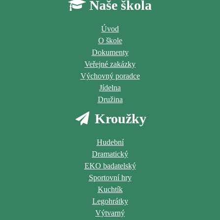
Naše škola
Úvod
O škole
Dokumenty
Veřejné zakázky
Výchovný poradce
Jídelna
Družina
Kroužky
Hudební
Dramatický
EKO badatelský
Sportovní hry
Kuchtík
Legohrátky
Výtvarný