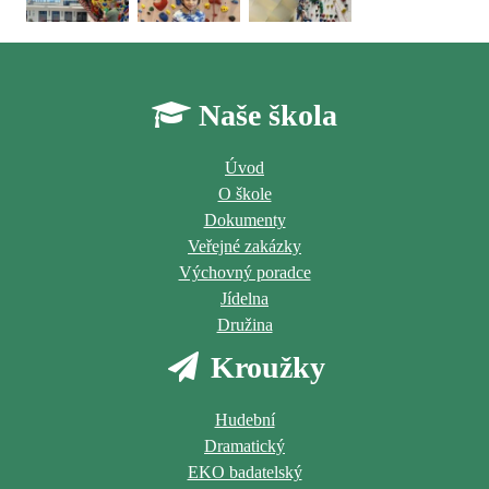
Naše škola
Úvod
O škole
Dokumenty
Veřejné zakázky
Výchovný poradce
Jídelna
Družina
Kroužky
Hudební
Dramatický
EKO badatelský