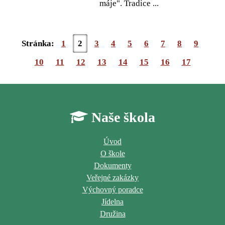
máje". Tradice ...
Stránka:
1
2
3
4
5
6
7
8
9
10
11
12
13
14
15
16
17
Naše škola
Úvod
O škole
Dokumenty
Veřejné zakázky
Výchovný poradce
Jídelna
Družina