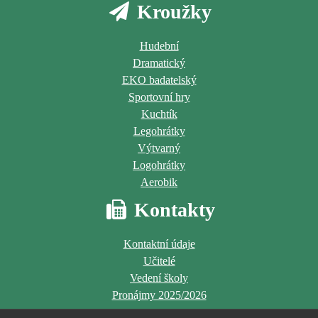
Kroužky
Hudební
Dramatický
EKO badatelský
Sportovní hry
Kuchtík
Legohrátky
Výtvarný
Logohrátky
Aerobik
Kontakty
Kontaktní údaje
Učitelé
Vedení školy
Pronájmy 2025/2026