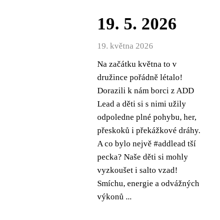
19. 5. 2026
19. května 2026
Na začátku května to v
družince pořádně létalo!
Dorazili k nám borci z ADD
Lead a děti si s nimi užily
odpoledne plné pohybu, her,
přeskoků i překážkové dráhy.
A co bylo nejvě #addlead tší
pecka? Naše děti si mohly
vyzkoušet i salto vzad!
Smíchu, energie a odvážných
výkonů ...