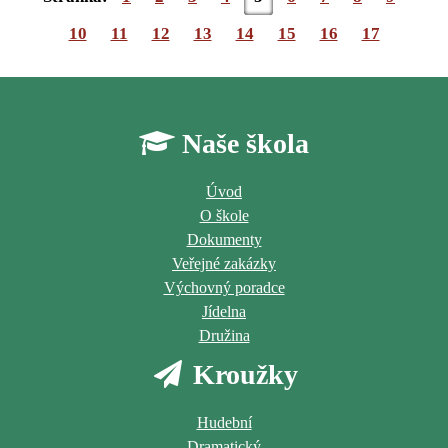
10
11
12
13
14
15
16
17
Naše škola
Úvod
O škole
Dokumenty
Veřejné zakázky
Výchovný poradce
Jídelna
Družina
Kroužky
Hudební
Dramatický