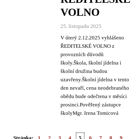
VOLNO
25. listopadu 2025
V úterý 2.12.2025 vyhlášeno
ŘEDITELSKÉ VOLNO z
provozních důvodů
školy.Škola, školní jídelna i
školní družina budou
uzavřeny.Školní jídelna v tento
den nevaří, cena neodebraného
obědu bude odečtena v měsíci
prosinci.Pověřený zástupce
školyMgr. Irena Tomicová
Stránka:
1
2
3
4
5
6
7
8
9