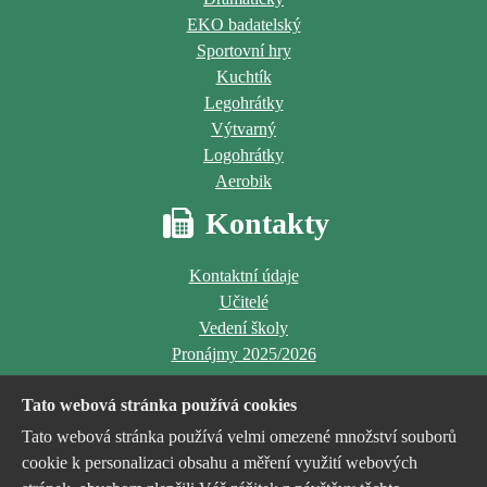
EKO badatelský
Sportovní hry
Kuchtík
Legohrátky
Výtvarný
Logohrátky
Aerobik
Kontakty
Kontaktní údaje
Učitelé
Vedení školy
Pronájmy 2025/2026
Tato webová stránka používá cookies
Tato webová stránka používá velmi omezené množství souborů
cookie k personalizaci obsahu a měření využití webových