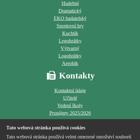
Hudební
Dramatický
EKO badatelský
Sportovní hry
Kuchtík
Legohrátky
Výtvarný
Logohrátky
Aerobik
Kontakty
Kontaktní údaje
Učitelé
Vedení školy
Pronájmy 2025/2026
Tato webová stránka používá cookies
Tato webová stránka používá velmi omezené množství souborů