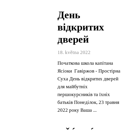
День
відкритих
дверей
18. května 2022
Початкова школа капітана
Ясіоки Гавіржов - Простірна
Суха День відкритих дверей
для майбутніх
першокурсників та їхніх
батьків Понеділок, 23 травня
2022 року Ваша ...