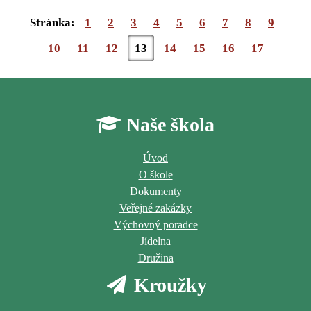
Stránka:
1
2
3
4
5
6
7
8
9
10
11
12
13
14
15
16
17
Naše škola
Úvod
O škole
Dokumenty
Veřejné zakázky
Výchovný poradce
Jídelna
Družina
Kroužky