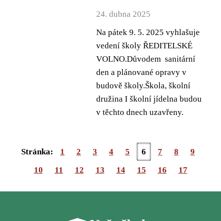
24. dubna 2025
Na pátek 9. 5. 2025 vyhlašuje
vedení školy ŘEDITELSKÉ
VOLNO.Důvodem sanitární
den a plánované opravy v
budově školy.Škola, školní
družina I školní jídelna budou
v těchto dnech uzavřeny.
Stránka:
1
2
3
4
5
6
7
8
9
10
11
12
13
14
15
16
17