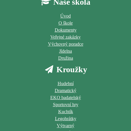
Naše škola
Úvod
O škole
Dokumenty
Veřejné zakázky
Výchovný poradce
Jídelna
Družina
Kroužky
Hudební
Dramatický
EKO badatelský
Sportovní hry
Kuchtík
Legohrátky
Výtvarný