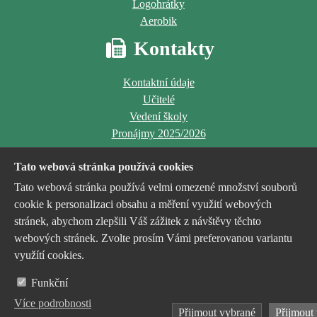
Logohrátky
Aerobik
Kontakty
Kontaktní údaje
Učitelé
Vedení školy
Pronájmy 2025/2026
Tato webová stránka používá cookies
Tato webová stránka používá velmi omezené množství souborů
cookie k personalizaci obsahu a měření využití webových
stránek, abychom zlepšili Váš zážitek z návštěvy těchto
Jsme příspěvkovou organizací
webových stránek. Zvolte prosím Vámi preferovanou variantu
zřízenou a financovanou
využítí cookies.
statutárním městem Havířov
Funkční
Více podrobnosti
Přijmout vybrané
Nastavení cookies
Přijmout