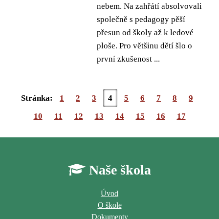
nebem. Na zahřátí absolvovali
společně s pedagogy pěší
přesun od školy až k ledové
ploše. Pro většinu dětí šlo o
první zkušenost ...
Stránka:
1
2
3
4
5
6
7
8
9
10
11
12
13
14
15
16
17
Naše škola
Úvod
O škole
Dokumenty