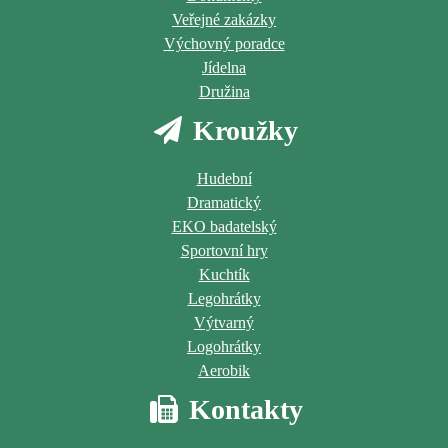
Veřejné zakázky
Výchovný poradce
Jídelna
Družina
Kroužky
Hudební
Dramatický
EKO badatelský
Sportovní hry
Kuchtík
Legohrátky
Výtvarný
Logohrátky
Aerobik
Kontakty