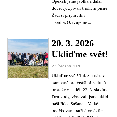
Opékali jsme jablka a další
dobroty, zpívali tradiční písně.
Žáci si připravili i
říkadla. Oživujeme ...
20. 3. 2026
Ukliďme svět!
22. března 2026
Ukliďme svět! Tak zní název
kampaně pro čistší přírodu. A
protože v neděli 22. 3. slavíme
Den vody, věnovali jsme úklid
naší říčce Sušance. Velké
poděkování patří čtvrťákům,