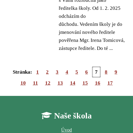
s Vámi rozloučila jako
ředitelka školy. Od 1. 2. 2025
odcházím do
důchodu. Vedením školy je do
jmenování nového ředitele
pověřena Mgr. Irena Tomicová,
zástupce ředitele. Do té ...
Stránka:
1
2
3
4
5
6
7
8
9
10
11
12
13
14
15
16
17
Naše škola
Úvod