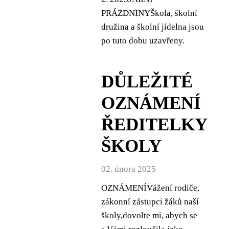
PRÁZDNINYŠkola, školní
družina a školní jídelna jsou
po tuto dobu uzavřeny.
DŮLEŽITÉ
OZNÁMENÍ
ŘEDITELKY
ŠKOLY
02. února 2025
OZNÁMENÍVážení rodiče,
zákonní zástupci žáků naší
školy,dovolte mi, abych se