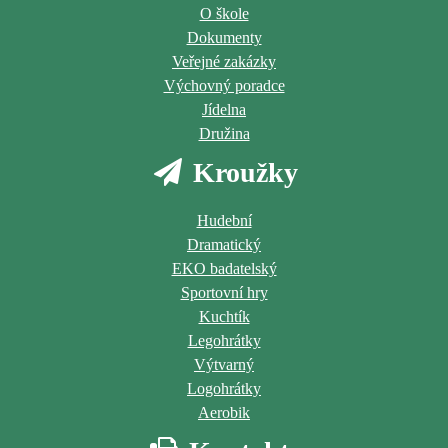
O škole
Dokumenty
Veřejné zakázky
Výchovný poradce
Jídelna
Družina
Kroužky
Hudební
Dramatický
EKO badatelský
Sportovní hry
Kuchtík
Legohrátky
Výtvarný
Logohrátky
Aerobik